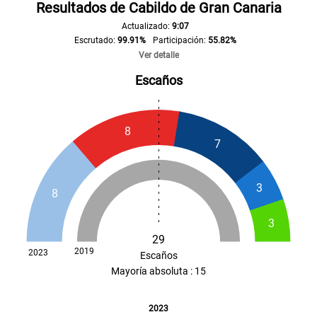
Resultados de Cabildo de Gran Canaria
Actualizado:
9:07
Escrutado:
99.91%
Participación:
55.82%
Ver detalle
Número de votos
Escaños
2023
8
NC-FAC
90.281
7
PSOE
80.656
3
8
PP
75.510
3
29
CCA
33.262
2019
2023
Escaños
Mayoría absoluta : 15
VOX
33.013
2023