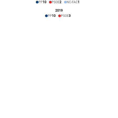
PP
10
PSOE
2
NC-FAC
1
2019
PP
10
PSOE
3