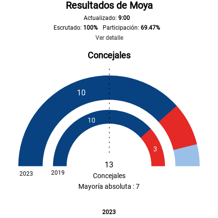
Resultados de Moya
Actualizado:
9:00
Escrutado:
100%
Participación:
69.47%
Ver detalle
Número de votos
Concejales
2023
2019
10
PP
2.941
PSOE
678
10
NC-FAC
435
3
13
2019
2023
Concejales
Mayoría absoluta : 7
2023