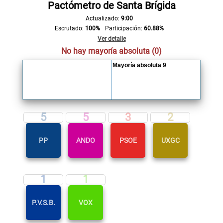
Pactómetro de Santa Brígida
Actualizado:
9:00
Escrutado:
100%
Participación:
60.88%
Ver detalle
No hay mayoría absoluta (0)
Mayoría absoluta 9
5
5
3
2
PP
ANDO
PSOE
UXGC
1
1
P.V.S.B.
VOX