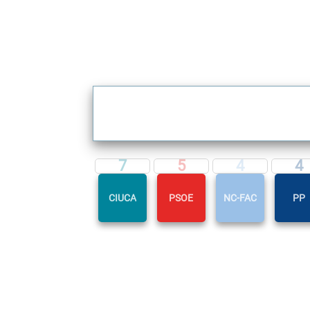
7
5
4
4
CIUCA
PSOE
NC-FAC
PP