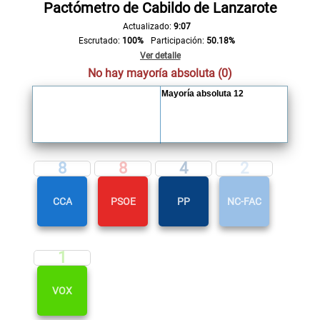
Pactómetro de Cabildo de Lanzarote
Actualizado:
9:07
Escrutado:
100%
Participación:
50.18%
Ver detalle
No hay mayoría absoluta (0)
Mayoría absoluta 12
8
8
4
2
CCA
PSOE
PP
NC-FAC
1
VOX